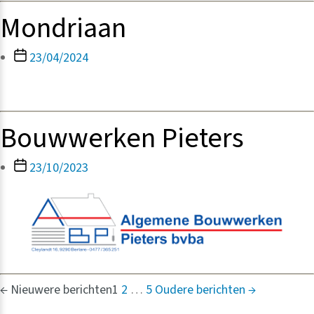
Mondriaan
Berichtdatum
23/04/2024
Bouwwerken Pieters
Berichtdatum
23/10/2023
Berichten
←
Nieuwere
berichten
1
2
…
5
Oudere
berichten
→