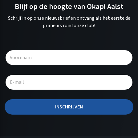
Blijf op de hoogte van Okapi Aalst
Schrijf in op onze nieuwsbrief en ontvang als het eerste de
primeurs rond onze club!
A
l
t
e
r
n
a
t
INSCHRIJVEN
i
v
e