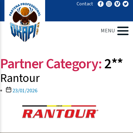
Ga
Contact
naar
de
inhoud
MENU
Partner Category:
2**
Rantour
Berichtdatum
23/01/2026