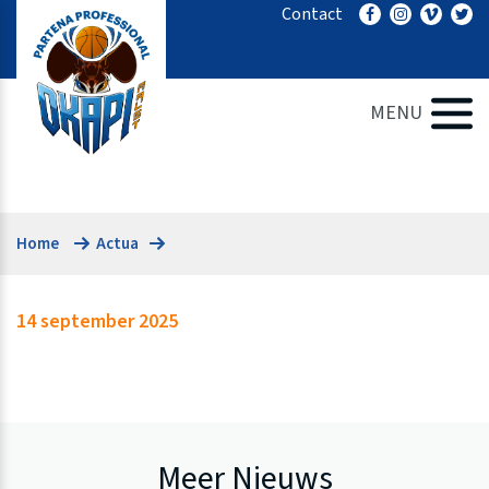
Ga
Contact
naar
de
inhoud
MENU
Home
Actua
14 september 2025
Meer Nieuws