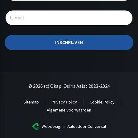
t
e
r
n
a
t
INSCHRIJVEN
i
v
e
:
© 2026 (c) Okapi Osiris Aalst 2023-2024
Sitemap
Privacy Policy
Cookie Policy
Algemene voorwaarden
Webdesign in Aalst
door Conversal