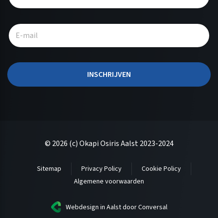
t
e
r
n
a
t
INSCHRIJVEN
i
v
e
:
© 2026 (c) Okapi Osiris Aalst 2023-2024
Sitemap
Privacy Policy
Cookie Policy
Algemene voorwaarden
Webdesign in Aalst
door Conversal