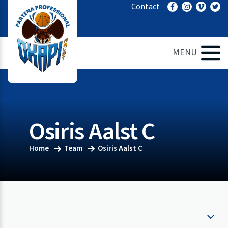
Ga
Contact
naar
de
inhoud
MENU
Osiris Aalst C
Home
Team
Osiris Aalst C