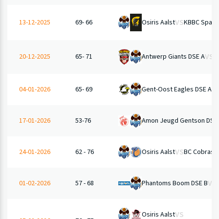
VS
Osiris Aalst
KBBC Sparta
13-12-2025
69- 66
VS
20-12-2025
65- 71
Antwerp Giants DSE A
O
V
Gent-Oost Eagles DSE A
04-01-2026
65- 69
Amon Jeugd Gentson DSE
17-01-2026
53-76
VS
Osiris Aalst
BC Cobras 
24-01-2026
62 - 76
VS
Phantoms Boom DSE B
01-02-2026
57 - 68
VS
Osiris Aalst