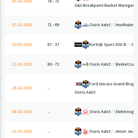
05-02-2026
76 - 75
G&V Breakpoint Basket Waregem 
VS
Osiris Aalst
Houthalen D
07-02-2026
71 - 69
VS
Kortrijk Spurs DSE B
Osi
10-02-2026
67 - 37
VS
Osiris Aalst
Basket Lum
21-02-2026
80 - 72
Ford Unicars Avanti Brug
28-02-2026
...
Osiris Aalst
VS
Osiris Aalst
Elektroogh
08-03-2026
...
VS
Osiris Aalst
Amon Jeugd
12-03-2026
...