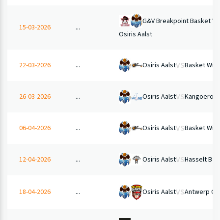
G&V Breakpoint Basket W
15-03-2026
...
Osiris Aalst
VS
Osiris Aalst
Basket Will
22-03-2026
...
VS
Osiris Aalst
Kangoeroes
26-03-2026
...
VS
Osiris Aalst
Basket Will
06-04-2026
...
VS
Osiris Aalst
Hasselt BT 
12-04-2026
...
VS
18-04-2026
...
Osiris Aalst
Antwerp Gia