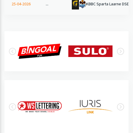
KBBC Sparta Laarne DSE A
25-04-2026
...