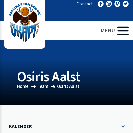
Ga
Contact
naar
de
inhoud
MENU
Osiris Aalst
Home
Team
Osiris Aalst