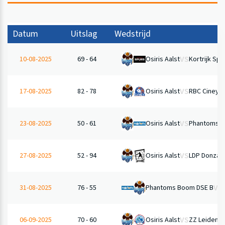
Datum
Uitslag
Wedstrijd
VS
Osiris Aalst
Kortrijk Spu
10-08-2025
69 - 64
VS
Osiris Aalst
RBC Ciney D
17-08-2025
82 - 78
VS
Osiris Aalst
Phantoms B
23-08-2025
50 - 61
VS
27-08-2025
52 - 94
Osiris Aalst
LDP Donza 
VS
Phantoms Boom DSE B
31-08-2025
76 - 55
VS
Osiris Aalst
ZZ Leiden
06-09-2025
70 - 60