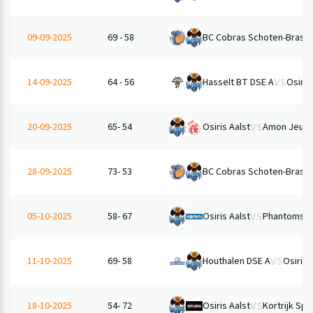
BC Cobras Schoten-Brassc
09-09-2025
69 - 58
VS
Hasselt BT DSE A
Osiris
14-09-2025
64 - 56
VS
Osiris Aalst
Amon Jeugd
20-09-2025
65- 54
BC Cobras Schoten-Brassc
28-09-2025
73- 53
VS
Osiris Aalst
Phantoms B
05-10-2025
58- 67
VS
Houthalen DSE A
Osiris 
11-10-2025
69- 58
VS
Osiris Aalst
Kortrijk Spu
18-10-2025
54- 72