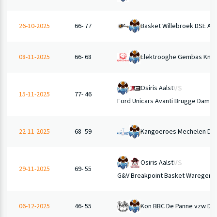
V
Basket Willebroek DSE A
26-10-2025
66- 77
Elektrooghe Gembas Knes
08-11-2025
66- 68
VS
Osiris Aalst
15-11-2025
77- 46
Ford Unicars Avanti Brugge Dames
Kangoeroes Mechelen DS
22-11-2025
68- 59
VS
Osiris Aalst
29-11-2025
69- 55
G&V Breakpoint Basket Waregem 
Kon BBC De Panne vzw DS
06-12-2025
46- 55