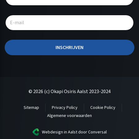
t
e
r
n
a
t
INSCHRIJVEN
i
v
e
:
© 2026 (c) Okapi Osiris Aalst 2023-2024
Sitemap
Privacy Policy
Cookie Policy
Algemene voorwaarden
Webdesign in Aalst
door Conversal