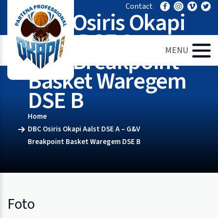
Ga
Contact
DBC Osiris Okapi
naar
de
Aalst DSE A –
inhoud
MENU
G&V Breakpoint
Basket Waregem
DSE B
Home
DBC Osiris Okapi Aalst DSE A – G&V
Breakpoint Basket Waregem DSE B
Foto