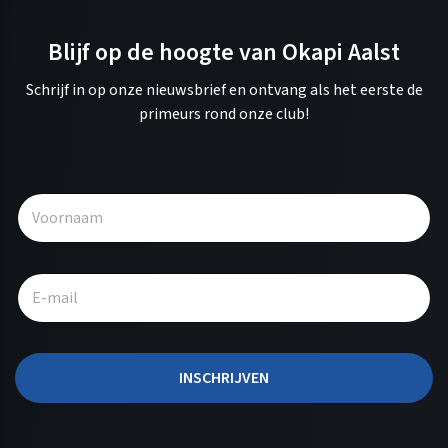
Blijf op de hoogte van Okapi Aalst
Schrijf in op onze nieuwsbrief en ontvang als het eerste de
primeurs rond onze club!
A
l
t
e
r
n
a
t
INSCHRIJVEN
i
v