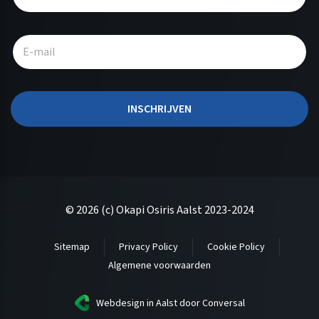
t
e
r
n
a
t
INSCHRIJVEN
i
v
e
:
© 2026 (c) Okapi Osiris Aalst 2023-2024
Sitemap
Privacy Policy
Cookie Policy
Algemene voorwaarden
Webdesign in Aalst
door Conversal