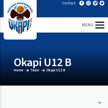
Ga
Contact
naar
de
inhoud
MENU
Okapi U12 B
Home
Team
Okapi U12 B