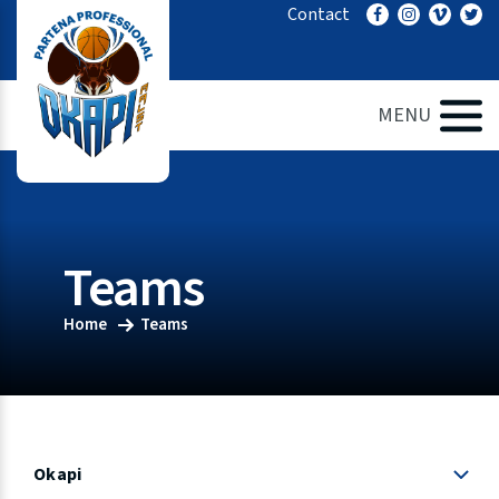
Ga
Contact
naar
de
inhoud
MENU
Teams
Home
Teams