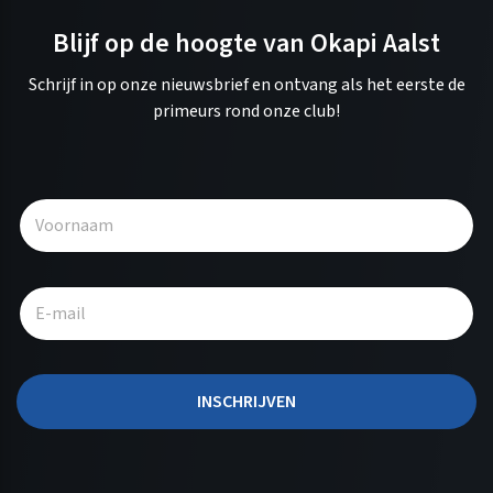
Blijf op de hoogte van Okapi Aalst
Schrijf in op onze nieuwsbrief en ontvang als het eerste de
primeurs rond onze club!
A
l
t
e
r
n
a
t
INSCHRIJVEN
i
v
e