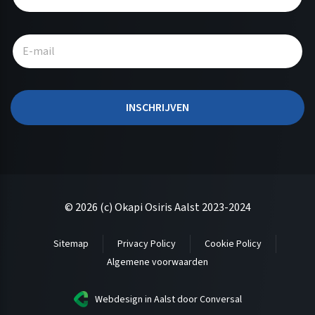
t
e
r
n
a
t
INSCHRIJVEN
i
v
e
:
© 2026 (c) Okapi Osiris Aalst 2023-2024
Sitemap
Privacy Policy
Cookie Policy
Algemene voorwaarden
Webdesign in Aalst
door Conversal