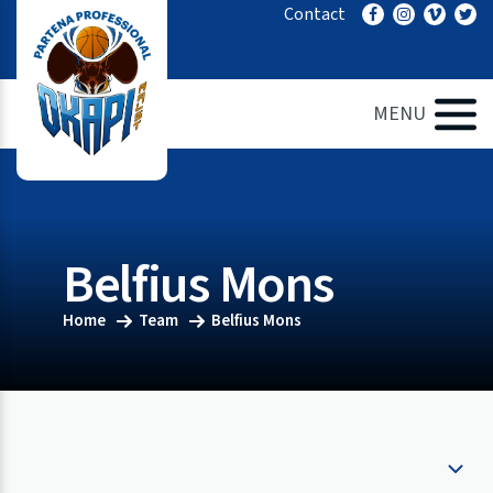
Ga
Contact
naar
de
inhoud
MENU
Belfius Mons
Home
Team
Belfius Mons