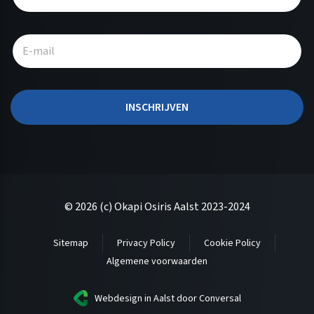
t
e
r
n
a
t
INSCHRIJVEN
i
v
e
:
© 2026 (c) Okapi Osiris Aalst 2023-2024
Sitemap
Privacy Policy
Cookie Policy
Algemene voorwaarden
Webdesign in Aalst
door Conversal