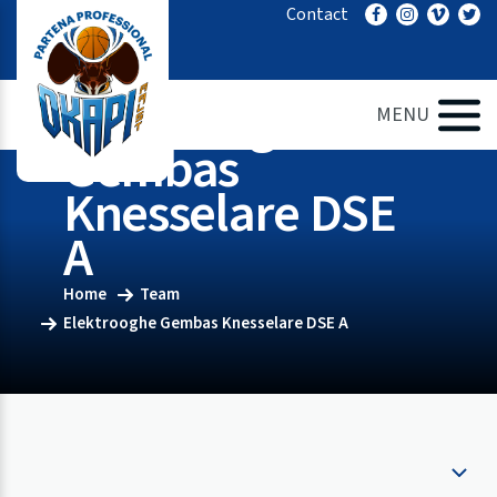
Ga
Contact
naar
de
inhoud
Elektrooghe
MENU
Gembas
Knesselare DSE
A
Home
Team
Elektrooghe Gembas Knesselare DSE A