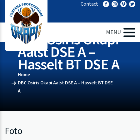
Ga
Contact
naar
de
inhoud
MENU
DBC Osiris Okapi
Aalst DSE A –
Hasselt BT DSE A
Home
DBC Osiris Okapi Aalst DSE A – Hasselt BT DSE
A
Foto