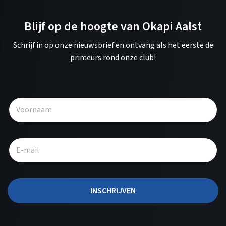
Blijf op de hoogte van Okapi Aalst
Schrijf in op onze nieuwsbrief en ontvang als het eerste de
primeurs rond onze club!
A
l
t
e
r
n
a
t
INSCHRIJVEN
i
v