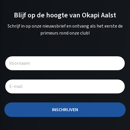
Blijf op de hoogte van Okapi Aalst
Schrijf in op onze nieuwsbrief en ontvang als het eerste de
primeurs rond onze club!
A
l
t
e
r
n
a
t
INSCHRIJVEN
i
v