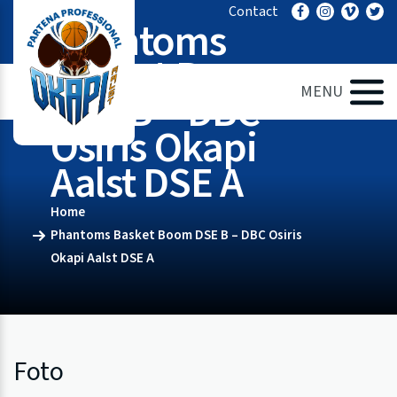
Ga
Contact
Phantoms
naar
de
Basket Boom
inhoud
MENU
DSE B – DBC
Osiris Okapi
Aalst DSE A
Home
Phantoms Basket Boom DSE B – DBC Osiris
Okapi Aalst DSE A
Foto