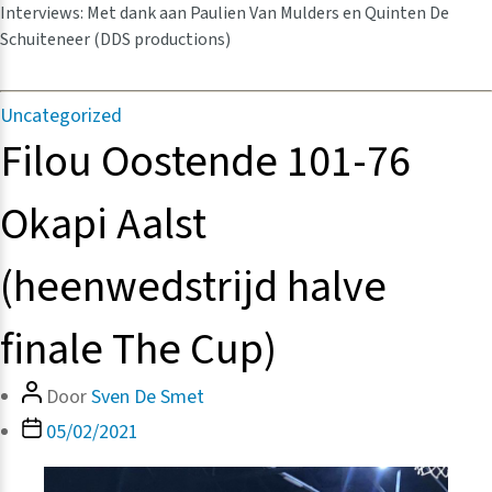
Interviews: Met dank aan Paulien Van Mulders en Quinten De
Schuiteneer (DDS productions)
Categorieën
Uncategorized
Filou Oostende 101-76
Okapi Aalst
(heenwedstrijd halve
finale The Cup)
Bericht
Door
Sven De Smet
auteur
Berichtdatum
05/02/2021