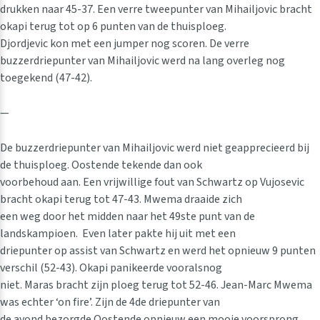
drukken naar 45-37. Een verre tweepunter van Mihailjovic bracht
okapi terug tot op 6 punten van de thuisploeg.
Djordjevic kon met een jumper nog scoren. De verre
buzzerdriepunter van Mihailjovic werd na lang overleg nog
toegekend (47-42).
—
De buzzerdriepunter van Mihailjovic werd niet geapprecieerd bij
de thuisploeg. Oostende tekende dan ook
voorbehoud aan. Een vrijwillige fout van Schwartz op Vujosevic
bracht okapi terug tot 47-43. Mwema draaide zich
een weg door het midden naar het 49ste punt van de
landskampioen. Even later pakte hij uit met een
driepunter op assist van Schwartz en werd het opnieuw 9 punten
verschil (52-43). Okapi panikeerde vooralsnog
niet. Maras bracht zijn ploeg terug tot 52-46. Jean-Marc Mwema
was echter ‘on fire’. Zijn de 4de driepunter van
de avond bezorgde Oostende opnieuw een mooie voorsprong