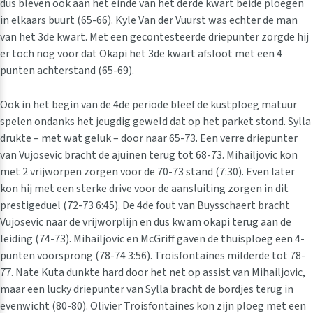
dus bleven ook aan het einde van het derde kwart beide ploegen
in elkaars buurt (65-66). Kyle Van der Vuurst was echter de man
van het 3de kwart. Met een gecontesteerde driepunter zorgde hij
er toch nog voor dat Okapi het 3de kwart afsloot met een 4
punten achterstand (65-69).
Ook in het begin van de 4de periode bleef de kustploeg matuur
spelen ondanks het jeugdig geweld dat op het parket stond. Sylla
drukte – met wat geluk – door naar 65-73. Een verre driepunter
van Vujosevic bracht de ajuinen terug tot 68-73. Mihailjovic kon
met 2 vrijworpen zorgen voor de 70-73 stand (7:30). Even later
kon hij met een sterke drive voor de aansluiting zorgen in dit
prestigeduel (72-73 6:45). De 4de fout van Buysschaert bracht
Vujosevic naar de vrijworplijn en dus kwam okapi terug aan de
leiding (74-73). Mihailjovic en McGriff gaven de thuisploeg een 4-
punten voorsprong (78-74 3:56). Troisfontaines milderde tot 78-
77. Nate Kuta dunkte hard door het net op assist van Mihailjovic,
maar een lucky driepunter van Sylla bracht de bordjes terug in
evenwicht (80-80). Olivier Troisfontaines kon zijn ploeg met een