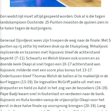
Een wedstrijd moet altijd gespeeld worden. Ook al is die tegen
landskampioen Oostende. 25 Punten moesten de ajuinen zien in
te halen tegen de kustjongens.
Generaal Djordjevic wees zijn troepen de weg naar de finale. Met 5
punten op rij zette hij meteen druk op de thuisploeg. Mihailjovic
repliceerde en tezamen met Vujosevic bleef de achterstand
beperkt (7-11). Schwartz en Welsh bleven ook scoren en zo
doende keek Okapi al snel tegen een 10-17 achterstand aan.
Vujosevic milderde met een score plus bonus tot 13-17.
Ondertussen bleef Thomas Welsh de ballen al te makkelijk in de
korf leggen (13-19). De ingevallen McGriff pakte uit met een
driepunter en hield zo Aalst in het zog van de bezoekers (16-19).
Pape Badji kwam snel in foutenlast en verdween naar de bank.
Vujosevic en Kuta konden vanop de vrijworplijn Okapi voor het
eerst in deze halve finale op voorsprong brengen (20-19). Lang