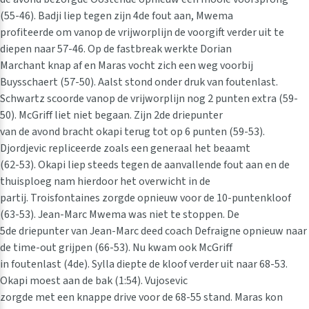
(55-46). Badji liep tegen zijn 4de fout aan, Mwema
profiteerde om vanop de vrijworplijn de voorgift verder uit te
diepen naar 57-46. Op de fastbreak werkte Dorian
Marchant knap af en Maras vocht zich een weg voorbij
Buysschaert (57-50). Aalst stond onder druk van foutenlast.
Schwartz scoorde vanop de vrijworplijn nog 2 punten extra (59-
50). McGriff liet niet begaan. Zijn 2de driepunter
van de avond bracht okapi terug tot op 6 punten (59-53).
Djordjevic repliceerde zoals een generaal het beaamt
(62-53). Okapi liep steeds tegen de aanvallende fout aan en de
thuisploeg nam hierdoor het overwicht in de
partij. Troisfontaines zorgde opnieuw voor de 10-puntenkloof
(63-53). Jean-Marc Mwema was niet te stoppen. De
5de driepunter van Jean-Marc deed coach Defraigne opnieuw naar
de time-out grijpen (66-53). Nu kwam ook McGriff
in foutenlast (4de). Sylla diepte de kloof verder uit naar 68-53.
Okapi moest aan de bak (1:54). Vujosevic
zorgde met een knappe drive voor de 68-55 stand. Maras kon