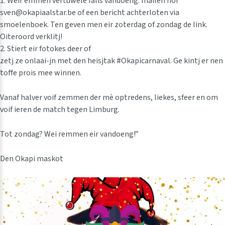
1. Weir emmen vertuwele fans vandoeng: mailen nor
sven@okapiaalstar.be of een bericht achterloten via
smoelenboek. Ten geven men eir zoterdag of zondag de link.
Oiteroord verklitj!
2. Stiert eir fotokes deer of
zetj ze onlaai-jn met den heisjtak #Okapicarnaval. Ge kintj er nen
toffe prois mee winnen.
Vanaf halver voif zemmen der mè optredens, liekes, sfeer en om
voif ieren de match tegen Limburg.
Tot zondag? Wei remmen eir vandoeng!”
Den Okapi maskot