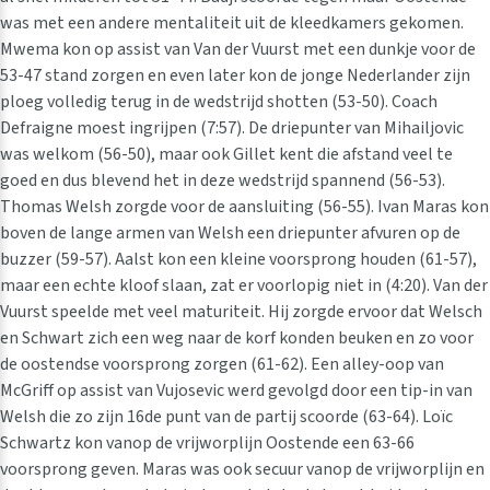
was met een andere mentaliteit uit de kleedkamers gekomen.
Mwema kon op assist van Van der Vuurst met een dunkje voor de
53-47 stand zorgen en even later kon de jonge Nederlander zijn
ploeg volledig terug in de wedstrijd shotten (53-50). Coach
Defraigne moest ingrijpen (7:57). De driepunter van Mihailjovic
was welkom (56-50), maar ook Gillet kent die afstand veel te
goed en dus blevend het in deze wedstrijd spannend (56-53).
Thomas Welsh zorgde voor de aansluiting (56-55). Ivan Maras kon
boven de lange armen van Welsh een driepunter afvuren op de
buzzer (59-57). Aalst kon een kleine voorsprong houden (61-57),
maar een echte kloof slaan, zat er voorlopig niet in (4:20). Van der
Vuurst speelde met veel maturiteit. Hij zorgde ervoor dat Welsch
en Schwart zich een weg naar de korf konden beuken en zo voor
de oostendse voorsprong zorgen (61-62). Een alley-oop van
McGriff op assist van Vujosevic werd gevolgd door een tip-in van
Welsh die zo zijn 16de punt van de partij scoorde (63-64). Loïc
Schwartz kon vanop de vrijworplijn Oostende een 63-66
voorsprong geven. Maras was ook secuur vanop de vrijworplijn en