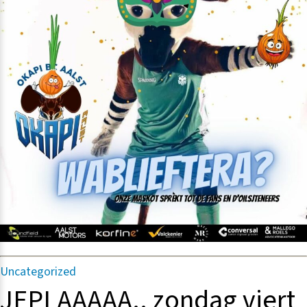
Categorieën
Uncategorized
JEPLAAAAA.. zondag viert