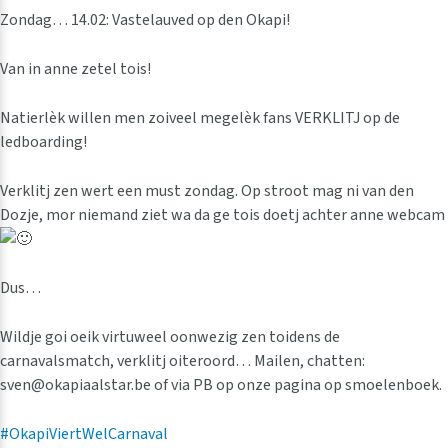
Zondag… 14.02: Vastelauved op den Okapi!
Van in anne zetel tois!
Natierlèk willen men zoiveel megelèk fans VERKLITJ op de
ledboarding!
Verklitj zen wert een must zondag. Op stroot mag ni van den
Dozje, mor niemand ziet wa da ge tois doetj achter anne webcam
Dus…
Wildje goi oeik virtuweel oonwezig zen toidens de
carnavalsmatch, verklitj oiteroord… Mailen, chatten:
sven@okapiaalstar.be of via PB op onze pagina op smoelenboek.
#OkapiViertWelCarnaval