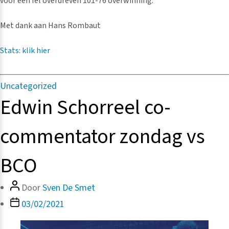
voor een fel overdreven 101-76 overwinning.
Met dank aan Hans Rombaut
Stats: klik hier
Categorieën
Uncategorized
Edwin Schorreel co-
commentator zondag vs
BCO
Bericht
Door
Sven De Smet
auteur
Berichtdatum
03/02/2021