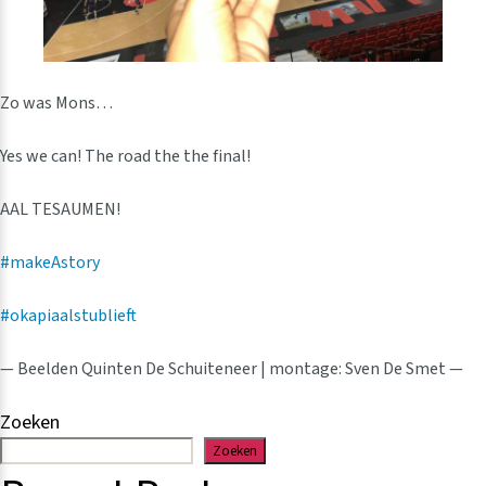
Zo was Mons…
Yes we can! The road the the final!
AAL TESAUMEN!
#makeAstory
#okapiaalstublieft
— Beelden Quinten De Schuiteneer | montage: Sven De Smet —
Zoeken
Zoeken