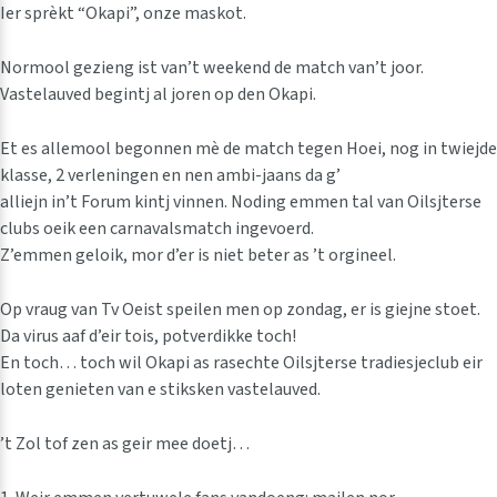
Ier sprèkt “Okapi”, onze maskot.
Normool gezieng ist van’t weekend de match van’t joor.
Vastelauved begintj al joren op den Okapi.
Et es allemool begonnen mè de match tegen Hoei, nog in twiejde
klasse, 2 verleningen en nen ambi-jaans da g’
alliejn in’t Forum kintj vinnen. Noding emmen tal van Oilsjterse
clubs oeik een carnavalsmatch ingevoerd.
Z’emmen geloik, mor d’er is niet beter as ’t orgineel.
Op vraug van Tv Oeist speilen men op zondag, er is giejne stoet.
Da virus aaf d’eir tois, potverdikke toch!
En toch… toch wil Okapi as rasechte Oilsjterse tradiesjeclub eir
loten genieten van e stiksken vastelauved.
’t Zol tof zen as geir mee doetj…