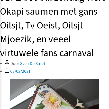
Okapi saumen met gans
Oilsjt, Tv Oeist, Oilsjt
Mjoezik, en veeel
virtuwele fans carnaval
Bericht
Door
Sven De Smet
auteur
Berichtdatum
08/02/2021