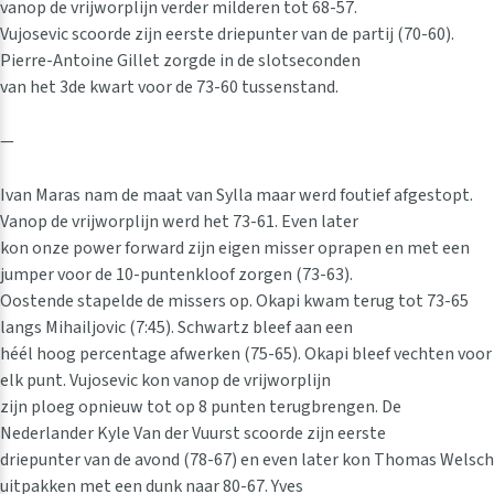
vanop de vrijworplijn verder milderen tot 68-57.
Vujosevic scoorde zijn eerste driepunter van de partij (70-60).
Pierre-Antoine Gillet zorgde in de slotseconden
van het 3de kwart voor de 73-60 tussenstand.
—
Ivan Maras nam de maat van Sylla maar werd foutief afgestopt.
Vanop de vrijworplijn werd het 73-61. Even later
kon onze power forward zijn eigen misser oprapen en met een
jumper voor de 10-puntenkloof zorgen (73-63).
Oostende stapelde de missers op. Okapi kwam terug tot 73-65
langs Mihailjovic (7:45). Schwartz bleef aan een
héél hoog percentage afwerken (75-65). Okapi bleef vechten voor
elk punt. Vujosevic kon vanop de vrijworplijn
zijn ploeg opnieuw tot op 8 punten terugbrengen. De
Nederlander Kyle Van der Vuurst scoorde zijn eerste
driepunter van de avond (78-67) en even later kon Thomas Welsch
uitpakken met een dunk naar 80-67. Yves