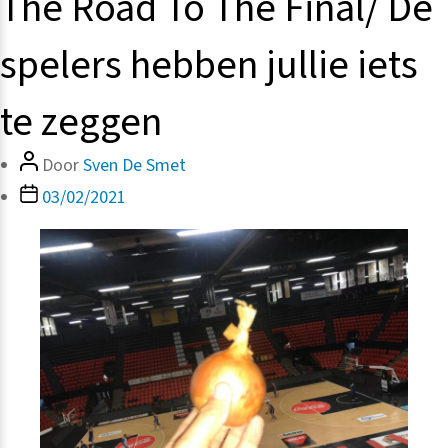
The Road To The Final/ De
spelers hebben jullie iets
te zeggen
Bericht
Door
Sven De Smet
auteur
Berichtdatum
03/02/2021