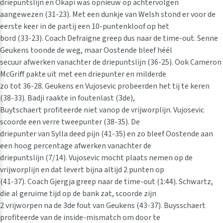
driepuntslijn en Okapi was opnieuw op achtervolgen
aangewezen (31-23). Met een dunkje van Welsh stond er voor de
eerste keer in de partij een 10-puntenkloof op het
bord (33-23). Coach Defraigne greep dus naar de time-out. Senne
Geukens toonde de weg, maar Oostende bleef héél
secuur afwerken vanachter de driepuntslijn (36-25). Ook Cameron
McGriff pakte uit met een driepunter en milderde
zo tot 36-28. Geukens en Vujosevic probeerden het tij te keren
(38-33). Badji raakte in foutenlast (3de),
Buytschaert profiteerde niet vanop de vrijworplijn. Vujosevic
scoorde een verre tweepunter (38-35). De
driepunter van Sylla deed pijn (41-35) en zo bleef Oostende aan
een hoog percentage afwerken vanachter de
driepuntslijn (7/14). Vujosevic mocht plaats nemen op de
vrijworplijn en dat levert bijna altijd 2 punten op
(41-37). Coach Gjergja greep naar de time-out (1:44). Schwartz,
die al geruime tijd op de bank zat, scoorde zijn
2 vrijworpen na de 3de fout van Geukens (43-37). Buysschaert
profiteerde van de inside-mismatch om door te