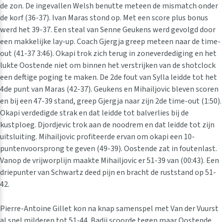
de zon. De ingevallen Welsh benutte meteen de mismatch onder
de korf (36-37). Ivan Maras stond op. Met een score plus bonus
werd het 39-37. Een steal van Senne Geukens werd gevolgd door
een makkelijke lay-up. Coach Gjergja greep meteen naar de time-
out (41-37 3:46). Okapi trok zich terug in zoneverdediging en het
lukte Oostende niet om binnen het verstrijken van de shotclock
een deftige poging te maken. De 2de fout van Sylla leidde tot het
4de punt van Maras (42-37). Geukens en Mihailjovic bleven scoren
en bij een 47-39 stand, greep Gjergja naar zijn 2de time-out (1:50).
Okapi verdedigde strak en dat leidde tot balverlies bij de
kustploeg. Djordjevic trok aan de noodrem en dat leidde tot zijn
uitsluiting. Mihailjovic profiteerde ervan om okapi een 10-
puntenvoorsprong te geven (49-39). Oostende zat in foutenlast.
Vanop de vrijworplijn maakte Mihailjovic er 51-39 van (00:43). Een
driepunter van Schwartz deed pijn en bracht de ruststand op 51-
42.
Pierre-Antoine Gillet kon na knap samenspel met Van der Vuurst
al snel milderen tot 51-44. Badji scoorde tegen maar Oostende