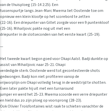
van de thuisploeg (15-14 2:25). Een
tussenspurtje langs Jean-Marc Mwema liet Oostende toe om
opnieuw een klein kloofje op het scorebord te zetten
(22-16). Een driepunter van Gillet zorgde voor een 9 puntenkloof
(25-16). Mihailjovic pakte nog uit met een
driepunter in de slotseconden van het eerste kwart (25-19).
—
Het tweede kwart begon goed voor Okapi Aalst. Badji dunkte op
assist van Mihailjovic naar 25-21. Okapi
verdedigde sterk. Oostende werd tot gecontesteerde shots
gedwongen. Badji kon niet profiteren vanop de
vrijworplijn om Okapi volledig terug in de wedstrijd te shotten.
Even later pakte hij uit met een turnaround
jumper en werd het 25-23. Mwema scoorde een verre driepunter
en hield dus zo zijn ploeg op voorsprong (28-23).
Ook Olivier Troisfontaines wist raak te schieten vanachter de