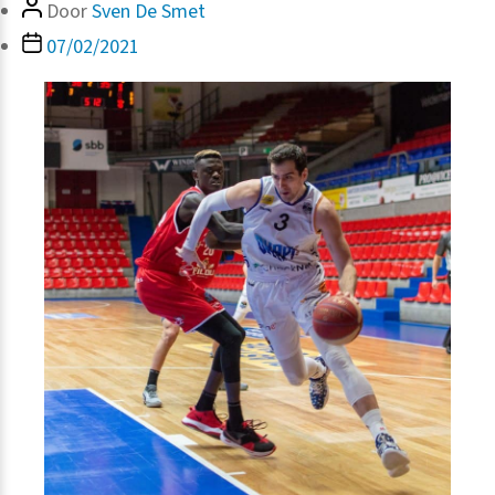
Bericht
Door
Sven De Smet
auteur
Berichtdatum
07/02/2021