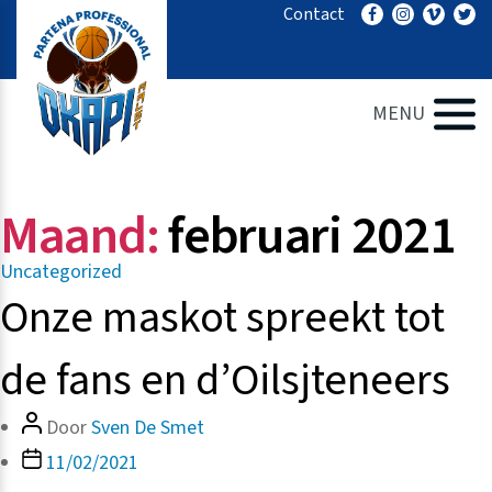
Ga
Contact
naar
de
inhoud
MENU
Maand:
februari 2021
Categorieën
Uncategorized
Onze maskot spreekt tot
de fans en d’Oilsjteneers
Bericht
Door
Sven De Smet
auteur
Berichtdatum
11/02/2021