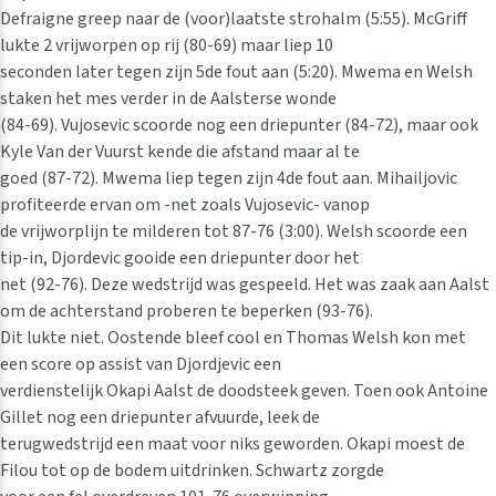
Defraigne greep naar de (voor)laatste strohalm (5:55). McGriff
lukte 2 vrijworpen op rij (80-69) maar liep 10
seconden later tegen zijn 5de fout aan (5:20). Mwema en Welsh
staken het mes verder in de Aalsterse wonde
(84-69). Vujosevic scoorde nog een driepunter (84-72), maar ook
Kyle Van der Vuurst kende die afstand maar al te
goed (87-72). Mwema liep tegen zijn 4de fout aan. Mihailjovic
profiteerde ervan om -net zoals Vujosevic- vanop
de vrijworplijn te milderen tot 87-76 (3:00). Welsh scoorde een
tip-in, Djordevic gooide een driepunter door het
net (92-76). Deze wedstrijd was gespeeld. Het was zaak aan Aalst
om de achterstand proberen te beperken (93-76).
Dit lukte niet. Oostende bleef cool en Thomas Welsh kon met
een score op assist van Djordjevic een
verdienstelijk Okapi Aalst de doodsteek geven. Toen ook Antoine
Gillet nog een driepunter afvuurde, leek de
terugwedstrijd een maat voor niks geworden. Okapi moest de
Filou tot op de bodem uitdrinken. Schwartz zorgde