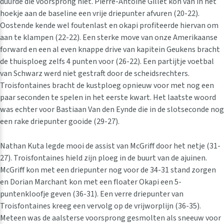
duurde die voorsprong niet. Pierre-Antoine Gillet kon van in het
hoekje aan de baseline een vrije driepunter afvuren (20-22).
Oostende kende wel foutenlast en okapi profiteerde hiervan om
aan te klampen (22-22). Een sterke move van onze Amerikaanse
forward en een al even knappe drive van kapitein Geukens bracht
de thuisploeg zelfs 4 punten voor (26-22). Een partijtje voetbal
van Schwarz werd niet gestraft door de scheidsrechters.
Troisfontaines bracht de kustploeg opnieuw voor met nog een
paar seconden te spelen in het eerste kwart. Het laatste woord
was echter voor Bastiaan Van den Eynde die in de slotseconde nog
een rake driepunter gooide (29-27).
Nathan Kuta legde mooi de assist van McGriff door het netje (31-
27). Troisfontaines hield zijn ploeg in de buurt van de ajuinen.
McGriff kon met een driepunter nog voor de 34-31 stand zorgen
en Dorian Marchant kon met een floater Okapi een 5-
puntenkloofje geven (36-31). Een verre driepunter van
Troisfontaines kreeg een vervolg op de vrijworplijn (36-35).
Meteen was de aalsterse voorsprong gesmolten als sneeuw voor