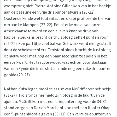
voorsprong niet. Pierre-Antoine Gillet kon van in het hoekje
aan de baseline een vrije driepunter afvuren (20-22).
Oostende kende wel foutenlast en okapi profiteerde hiervan
om aan te klampen (22-22). Een sterke move van onze
Amerikaanse forward en een al even knappe drive van
kapitein Geukens bracht de thuisploeg zelfs 4 punten voor
(26-22). Een partijtje voetbal van Schwarz werd niet gestraft
door de scheidsrechters. Troisfontaines bracht de kustploeg
opnieuw voor met nog een paar seconden te spelen in het
eerste kwart. Het laatste woord was echter voor Bastiaan
Van den Eynde die in de slotseconde nog een rake driepunter
gooide (29-27).
Nathan Kuta legde mooi de assist van McGriff door het netje
(31-27). Troisfontaines hield zijn ploeg in de buurt van de
ajuinen. McGriff kon met een driepunter nog voor de 34-31
stand zorgen en Dorian Marchant kon met een floater Okapi
een 5-puntenkloofje geven (36-31). Een verre driepunter van