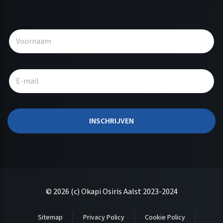
A
l
t
e
r
n
a
t
INSCHRIJVEN
i
v
e
:
© 2026 (c) Okapi Osiris Aalst 2023-2024
Sitemap
Privacy Policy
Cookie Policy