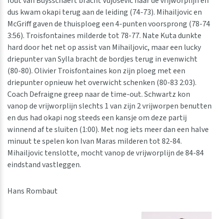
fout van Buysschaert bracht Vujosevic naar de vrijworplijn en
dus kwam okapi terug aan de leiding (74-73). Mihailjovic en
McGriff gaven de thuisploeg een 4-punten voorsprong (78-74
3:56). Troisfontaines milderde tot 78-77. Nate Kuta dunkte
hard door het net op assist van Mihailjovic, maar een lucky
driepunter van Sylla bracht de bordjes terug in evenwicht
(80-80). Olivier Troisfontaines kon zijn ploeg met een
driepunter opnieuw het overwicht schenken (80-83 2:03).
Coach Defraigne greep naar de time-out. Schwartz kon
vanop de vrijworplijn slechts 1 van zijn 2 vrijworpen benutten
en dus had okapi nog steeds een kansje om deze partij
winnend af te sluiten (1:00). Met nog iets meer dan een halve
minuut te spelen kon Ivan Maras milderen tot 82-84.
Mihailjovic tenslotte, mocht vanop de vrijworplijn de 84-84
eindstand vastleggen.
Hans Rombaut