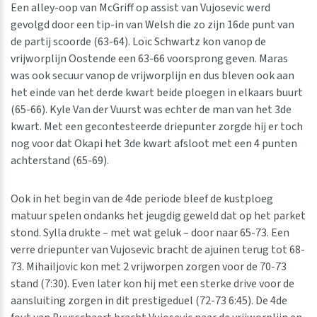
Een alley-oop van McGriff op assist van Vujosevic werd
gevolgd door een tip-in van Welsh die zo zijn 16de punt van
de partij scoorde (63-64). Loïc Schwartz kon vanop de
vrijworplijn Oostende een 63-66 voorsprong geven. Maras
was ook secuur vanop de vrijworplijn en dus bleven ook aan
het einde van het derde kwart beide ploegen in elkaars buurt
(65-66). Kyle Van der Vuurst was echter de man van het 3de
kwart. Met een gecontesteerde driepunter zorgde hij er toch
nog voor dat Okapi het 3de kwart afsloot met een 4 punten
achterstand (65-69).
Ook in het begin van de 4de periode bleef de kustploeg
matuur spelen ondanks het jeugdig geweld dat op het parket
stond. Sylla drukte – met wat geluk – door naar 65-73. Een
verre driepunter van Vujosevic bracht de ajuinen terug tot 68-
73. Mihailjovic kon met 2 vrijworpen zorgen voor de 70-73
stand (7:30). Even later kon hij met een sterke drive voor de
aansluiting zorgen in dit prestigeduel (72-73 6:45). De 4de