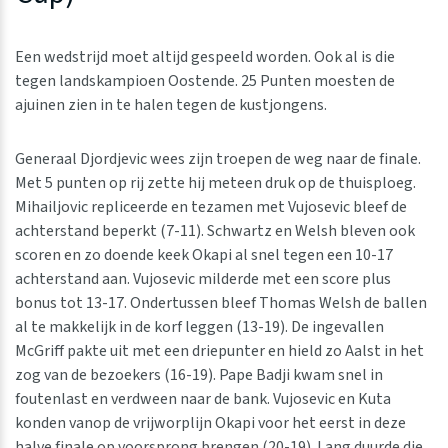
Een wedstrijd moet altijd gespeeld worden. Ook al is die
tegen landskampioen Oostende. 25 Punten moesten de
ajuinen zien in te halen tegen de kustjongens.
Generaal Djordjevic wees zijn troepen de weg naar de finale.
Met 5 punten op rij zette hij meteen druk op de thuisploeg.
Mihailjovic repliceerde en tezamen met Vujosevic bleef de
achterstand beperkt (7-11). Schwartz en Welsh bleven ook
scoren en zo doende keek Okapi al snel tegen een 10-17
achterstand aan. Vujosevic milderde met een score plus
bonus tot 13-17. Ondertussen bleef Thomas Welsh de ballen
al te makkelijk in de korf leggen (13-19). De ingevallen
McGriff pakte uit met een driepunter en hield zo Aalst in het
zog van de bezoekers (16-19). Pape Badji kwam snel in
foutenlast en verdween naar de bank. Vujosevic en Kuta
konden vanop de vrijworplijn Okapi voor het eerst in deze
halve finale op voorsprong brengen (20-19). Lang duurde die