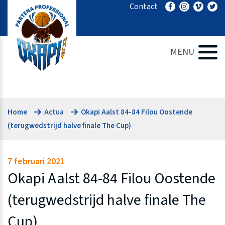
Ga
Contact
naar
de
inhoud
MENU
Home
Actua
Okapi Aalst 84-84 Filou Oostende
(terugwedstrijd halve finale The Cup)
7 februari 2021
Okapi Aalst 84-84 Filou Oostende
(terugwedstrijd halve finale The
Cup)