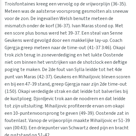
Troisfontaines kreeg een vervolg op de vrijworplijn (36-35).
Meteen was de aalsterse voorsprong gesmolten als sneeuw
voor de zon. De ingevallen Welsh benutte meteen de
mismatch onder de korf (36-37). Ivan Maras stond op. Met
een score plus bonus werd het 39-37. Een steal van Senne
Geukens werd gevolgd door een makkelijke lay-up. Coach
Gjergja greep meteen naar de time-out (41-37 3:46). Okapi
trok zich terug in zoneverdediging en het lukte Oostende
niet om binnen het verstrijken van de shotclock een deftige
poging te maken. De 2de fout van Sylla leidde tot het 4de
punt van Maras (42-37). Geukens en Mihailjovic bleven scoren
en bij een 47-39 stand, greep Gjergja naar zijn 2de time-out
(1:50). Okapi verdedigde strak en dat leidde tot balverlies bij
de kustploeg. Djordjevic trok aan de noodrem en dat leidde
tot zijn uitsluiting. Mihailjovic profiteerde ervan om okapi
een 10-puntenvoorsprong te geven (49-39). Oostende zat in
foutenlast. Vanop de vrijworplijn maakte Mihailjovic er 51-39
van (00:43). Een driepunter van Schwartz deed pijn en bracht
de ruststand op 51-42.