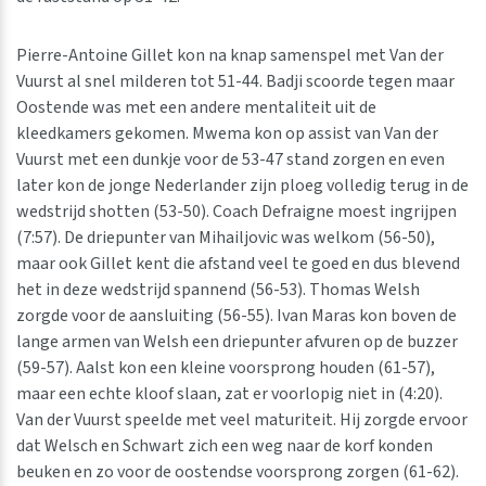
Pierre-Antoine Gillet kon na knap samenspel met Van der
Vuurst al snel milderen tot 51-44. Badji scoorde tegen maar
Oostende was met een andere mentaliteit uit de
kleedkamers gekomen. Mwema kon op assist van Van der
Vuurst met een dunkje voor de 53-47 stand zorgen en even
later kon de jonge Nederlander zijn ploeg volledig terug in de
wedstrijd shotten (53-50). Coach Defraigne moest ingrijpen
(7:57). De driepunter van Mihailjovic was welkom (56-50),
maar ook Gillet kent die afstand veel te goed en dus blevend
het in deze wedstrijd spannend (56-53). Thomas Welsh
zorgde voor de aansluiting (56-55). Ivan Maras kon boven de
lange armen van Welsh een driepunter afvuren op de buzzer
(59-57). Aalst kon een kleine voorsprong houden (61-57),
maar een echte kloof slaan, zat er voorlopig niet in (4:20).
Van der Vuurst speelde met veel maturiteit. Hij zorgde ervoor
dat Welsch en Schwart zich een weg naar de korf konden
beuken en zo voor de oostendse voorsprong zorgen (61-62).