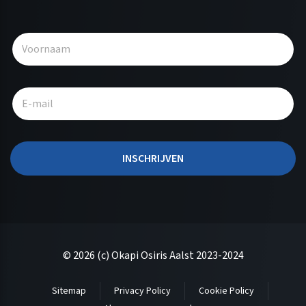
A
l
t
e
r
n
a
t
INSCHRIJVEN
i
v
e
:
© 2026 (c) Okapi Osiris Aalst 2023-2024
Sitemap
Privacy Policy
Cookie Policy