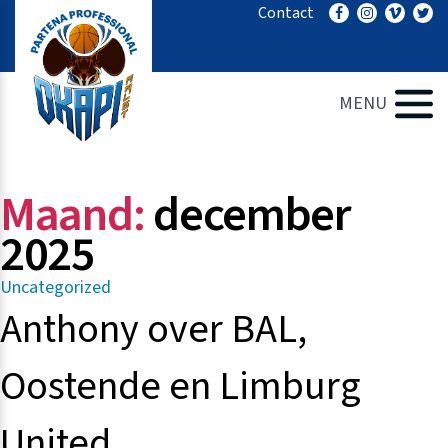
Ga
Contact
naar
de
inhoud
MENU
Maand:
december
2025
Categorieën
Uncategorized
Anthony over BAL,
Oostende en Limburg
United