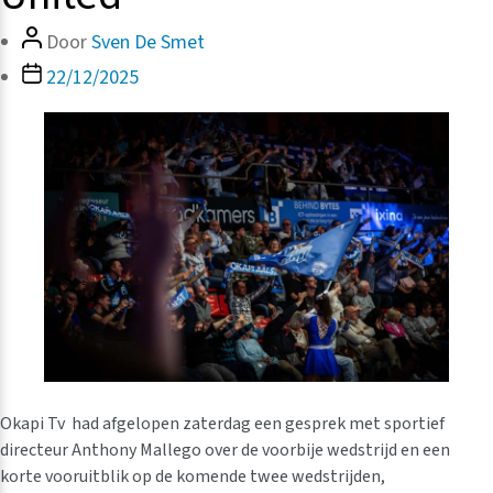
Bericht
Door
Sven De Smet
auteur
Berichtdatum
22/12/2025
Okapi Tv had afgelopen zaterdag een gesprek met sportief
directeur Anthony Mallego over de voorbije wedstrijd en een
korte vooruitblik op de komende twee wedstrijden,