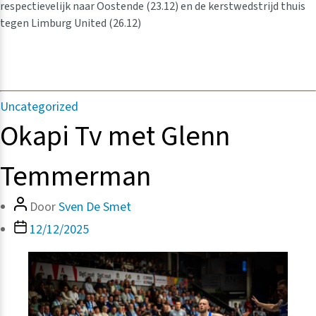
respectievelijk naar Oostende (23.12) en de kerstwedstrijd thuis
tegen Limburg United (26.12)
Categorieën
Uncategorized
Okapi Tv met Glenn
Temmerman
Bericht
Door
Sven De Smet
auteur
Berichtdatum
12/12/2025