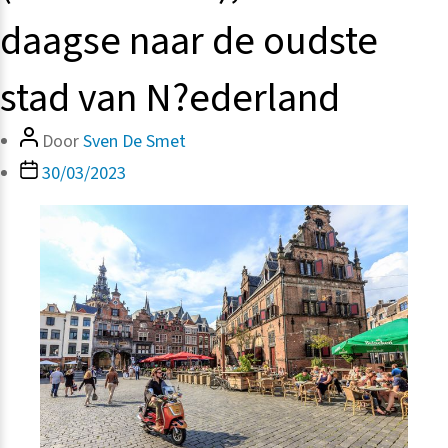
daagse naar de oudste
stad van N?ederland
Bericht
Door
Sven De Smet
auteur
Berichtdatum
30/03/2023