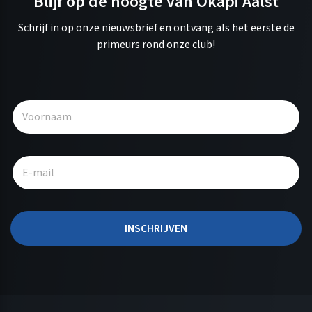
Blijf op de hoogte van Okapi Aalst
Schrijf in op onze nieuwsbrief en ontvang als het eerste de
primeurs rond onze club!
A
l
t
e
r
n
a
t
INSCHRIJVEN
i
v
e
: