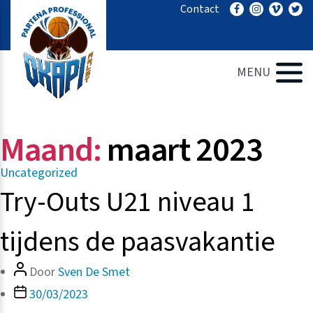
Ga
Contact
naar
de
inhoud
MENU
Maand:
maart 2023
Categorieën
Uncategorized
Try-Outs U21 niveau 1
tijdens de paasvakantie
Bericht
Door
Sven De Smet
auteur
Berichtdatum
30/03/2023