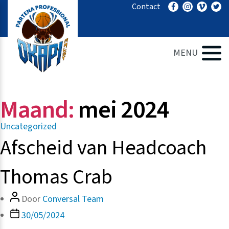
Ga
Contact
naar
de
inhoud
MENU
Maand:
mei 2024
Categorieën
Uncategorized
Afscheid van Headcoach
Thomas Crab
Bericht
Door
Conversal Team
auteur
Berichtdatum
30/05/2024