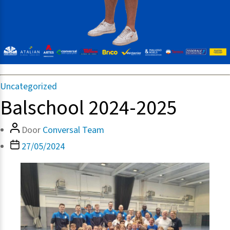
Categorieën
Uncategorized
Balschool 2024-2025
Bericht
Door
Conversal Team
auteur
Berichtdatum
27/05/2024