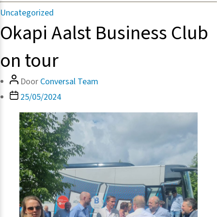
Categorieën
Uncategorized
Okapi Aalst Business Club
on tour
Bericht
Door
Conversal Team
auteur
Berichtdatum
25/05/2024