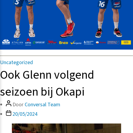
Categorieën
Uncategorized
Ook Glenn volgend
seizoen bij Okapi
Bericht
Door
Conversal Team
auteur
Berichtdatum
20/05/2024