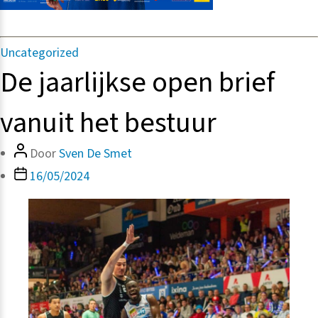
Categorieën
Uncategorized
De jaarlijkse open brief
vanuit het bestuur
Bericht
Door
Sven De Smet
auteur
Berichtdatum
16/05/2024