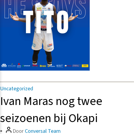
Categorieën
Uncategorized
Ivan Maras nog twee
seizoenen bij Okapi
Bericht
Door
Conversal Team