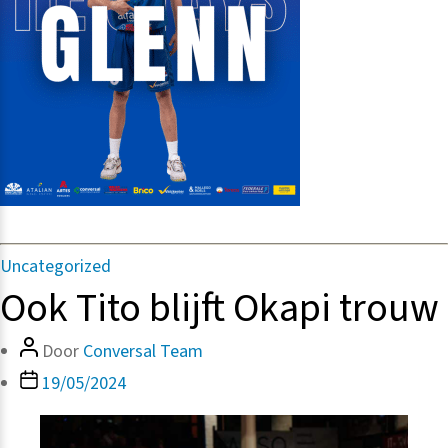
Categorieën
Uncategorized
Ook Tito blijft Okapi trouw
Bericht
Door
Conversal Team
auteur
Berichtdatum
19/05/2024