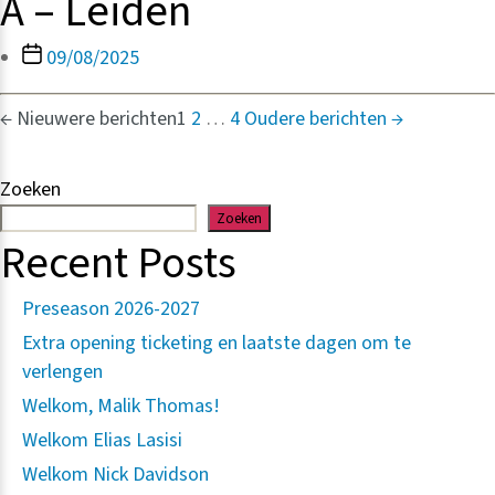
A – Leiden
Berichtdatum
09/08/2025
Berichten
←
Nieuwere
berichten
1
2
…
4
Oudere
berichten
→
paginering
Zoeken
Zoeken
Recent Posts
Preseason 2026-2027
Extra opening ticketing en laatste dagen om te
verlengen
Welkom, Malik Thomas!
Welkom Elias Lasisi
Welkom Nick Davidson