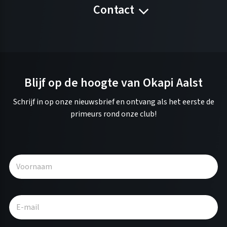
Contact
Blijf op de hoogte van Okapi Aalst
Schrijf in op onze nieuwsbrief en ontvang als het eerste de
primeurs rond onze club!
A
l
t
e
r
n