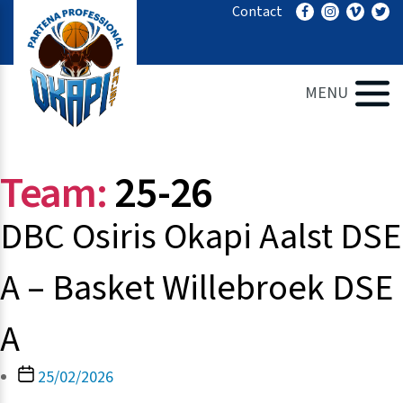
Ga
Contact
naar
de
inhoud
MENU
Team:
25-26
DBC Osiris Okapi Aalst DSE
A – Basket Willebroek DSE
A
Berichtdatum
25/02/2026