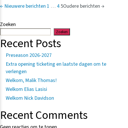
Berichten
←
Nieuwere
berichten
1
…
4
5
Oudere
berichten
→
paginering
Zoeken
Zoeken
Recent Posts
Preseason 2026-2027
Extra opening ticketing en laatste dagen om te
verlengen
Welkom, Malik Thomas!
Welkom Elias Lasisi
Welkom Nick Davidson
Recent Comments
Geen reacties om te tonen.