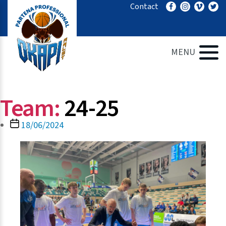
Ga
Contact
naar
de
inhoud
MENU
Team:
24-25
Berichtdatum
18/06/2024