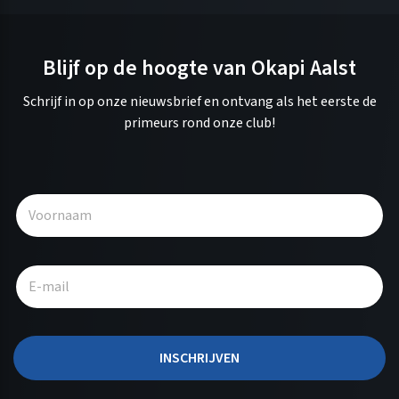
Blijf op de hoogte van Okapi Aalst
Schrijf in op onze nieuwsbrief en ontvang als het eerste de
primeurs rond onze club!
A
l
t
e
r
n
a
t
INSCHRIJVEN
i