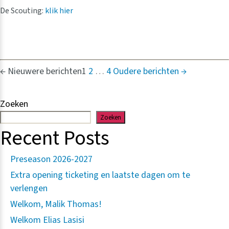
De Scouting:
klik hier
Berichten
←
Nieuwere
berichten
1
2
…
4
Oudere
berichten
→
paginering
Zoeken
Zoeken
Recent Posts
Preseason 2026-2027
Extra opening ticketing en laatste dagen om te
verlengen
Welkom, Malik Thomas!
Welkom Elias Lasisi