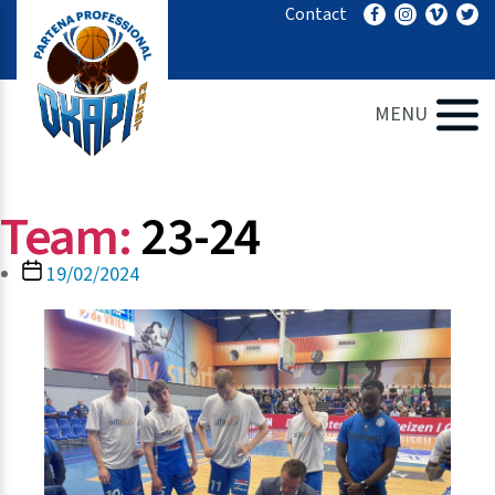
Ga
Contact
naar
de
inhoud
MENU
Team:
23-24
Berichtdatum
19/02/2024