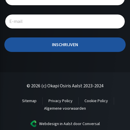
t
e
r
n
a
t
INSCHRIJVEN
i
v
e
:
© 2026 (c) Okapi Osiris Aalst 2023-2024
Sitemap
Privacy Policy
Cookie Policy
Algemene voorwaarden
Webdesign in Aalst
door Conversal