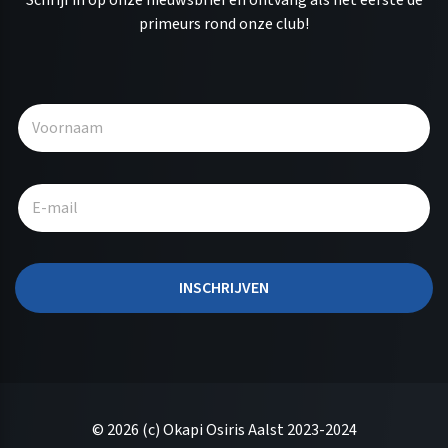
primeurs rond onze club!
A
l
t
e
r
n
a
t
INSCHRIJVEN
i
v
e
:
© 2026 (c) Okapi Osiris Aalst 2023-2024