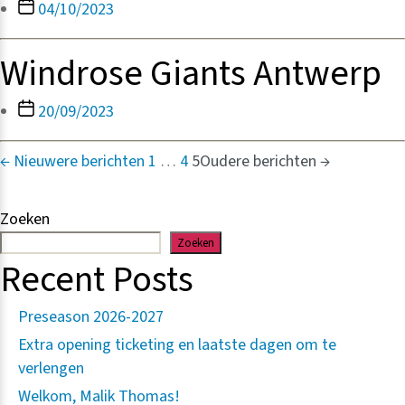
Berichtdatum
04/10/2023
Windrose Giants Antwerp
Berichtdatum
20/09/2023
Berichten
←
Nieuwere
berichten
1
…
4
5
Oudere
berichten
→
paginering
Zoeken
Zoeken
Recent Posts
Preseason 2026-2027
Extra opening ticketing en laatste dagen om te
verlengen
Welkom, Malik Thomas!