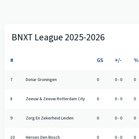
BNXT League 2025-2026
#
GS
+/-
%
7
Donar Groningen
0
0 - 0
0
8
Zeeuw & Zeeuw Rotterdam City
0
0 - 0
0
9
Zorg En Zekerheid Leiden
0
0 - 0
0
10
Heroes Den Bosch
0
0 - 0
0