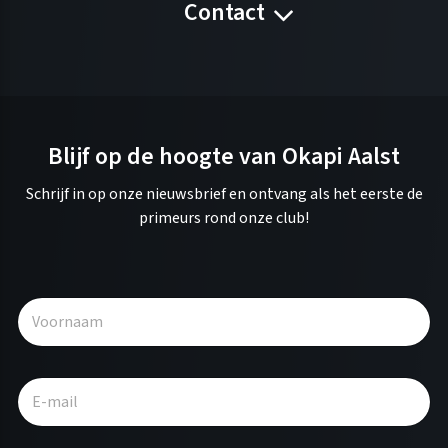
Contact
Blijf op de hoogte van Okapi Aalst
Schrijf in op onze nieuwsbrief en ontvang als het eerste de
primeurs rond onze club!
A
l
t
e
r
n