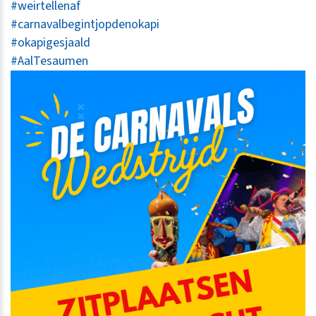
#weirtellenaf
#carnavalbegintjopdenokapi
#okapigesjaald
#AalTesaumen