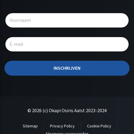
A
l
t
e
r
n
a
t
INSCHRIJVEN
i
v
e
:
© 2026 (c) Okapi Osiris Aalst 2023-2024
Sitemap
Privacy Policy
Cookie Policy
Algemene voorwaarden