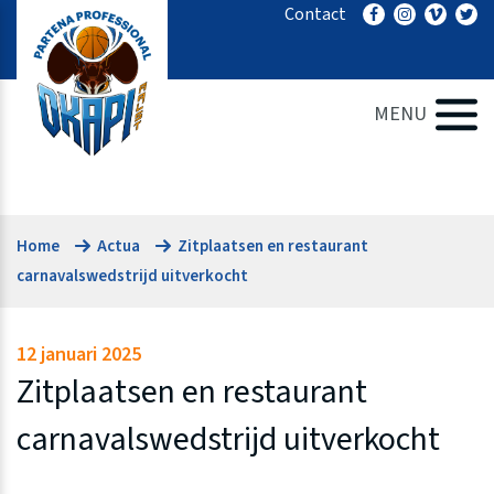
Ga
Contact
naar
de
inhoud
MENU
Home
Actua
Zitplaatsen en restaurant
carnavalswedstrijd uitverkocht
12 januari 2025
Zitplaatsen en restaurant
carnavalswedstrijd uitverkocht