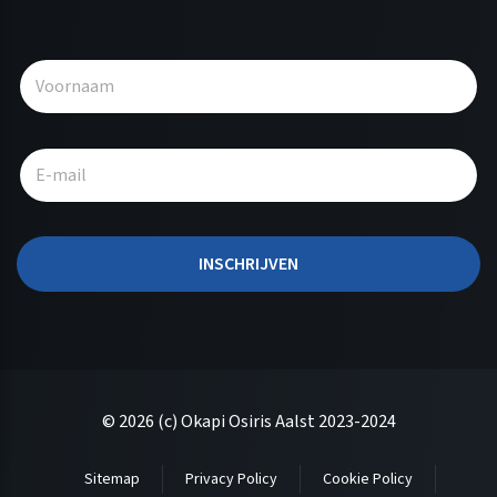
A
l
t
e
r
n
a
t
INSCHRIJVEN
i
v
e
:
© 2026 (c) Okapi Osiris Aalst 2023-2024
Sitemap
Privacy Policy
Cookie Policy