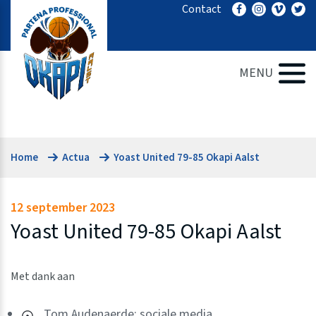
Ga
Contact
naar
de
inhoud
MENU
Home
Actua
Yoast United 79-85 Okapi Aalst
12 september 2023
Yoast United 79-85 Okapi Aalst
Met dank aan
Tom Audenaerde: sociale media