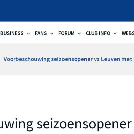
OKAPI AA
BUSINESS
FANS
FORUM
CLUB INFO
WEB
Voorbeschouwing seizoensopener vs Leuven met 
wing seizoensopener 