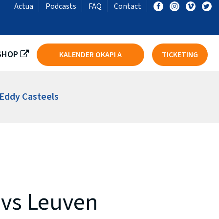
Actua
Podcasts
FAQ
Contact
LST
BASKET SKT IEPER DSE A
SHOP
KALENDER OKAPI A
TICKETING
Eddy Casteels
vs Leuven