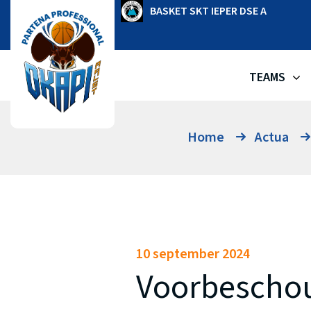
Ga
OKAPI AALST
BASKET SKT IEPER DSE A
naar
de
inhoud
TEAMS
Home
Actua
10 september 2024
Voorbeschou