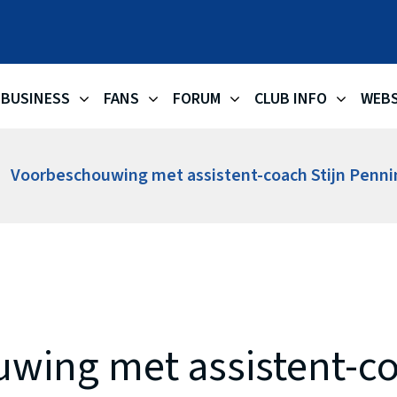
OKAPI AA
BUSINESS
FANS
FORUM
CLUB INFO
WEB
Voorbeschouwing met assistent-coach Stijn Penninc
wing met assistent-co