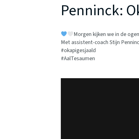
Penninck: Ok
Morgen kijken we in de oge
Met assistent-coach
Stijn Pennin
#okapigesjaald
#AalTesaumen