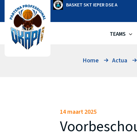
Ga
OKAPI AALST
BASKET SKT IEPER DSE A
naar
de
inhoud
TEAMS
Home
Actua
14 maart 2025
Voorbeschou