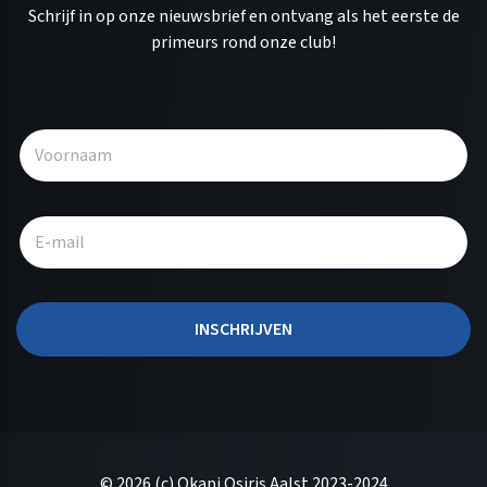
Schrijf in op onze nieuwsbrief en ontvang als het eerste de
primeurs rond onze club!
A
l
t
e
r
n
a
t
INSCHRIJVEN
i
v
e
:
© 2026 (c) Okapi Osiris Aalst 2023-2024