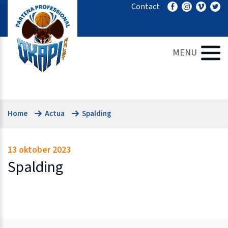
Ga
Contact
naar
de
inhoud
MENU
Home
Actua
Spalding
13 oktober 2023
Spalding