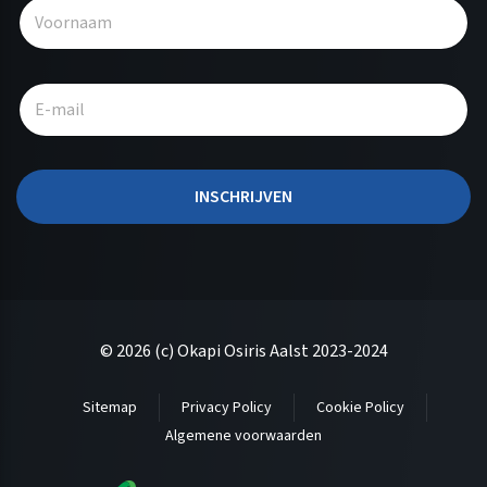
l
t
e
r
n
a
t
INSCHRIJVEN
i
v
e
:
© 2026 (c) Okapi Osiris Aalst 2023-2024
Sitemap
Privacy Policy
Cookie Policy
Algemene voorwaarden