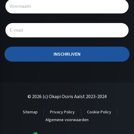
l
t
e
r
n
a
t
INSCHRIJVEN
i
v
e
:
© 2026 (c) Okapi Osiris Aalst 2023-2024
Sitemap
Privacy Policy
Cookie Policy
Algemene voorwaarden