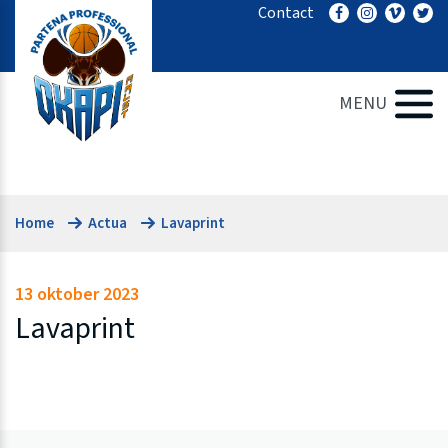
Ga
Contact
naar
de
inhoud
MENU
Home
Actua
Lavaprint
13 oktober 2023
Lavaprint