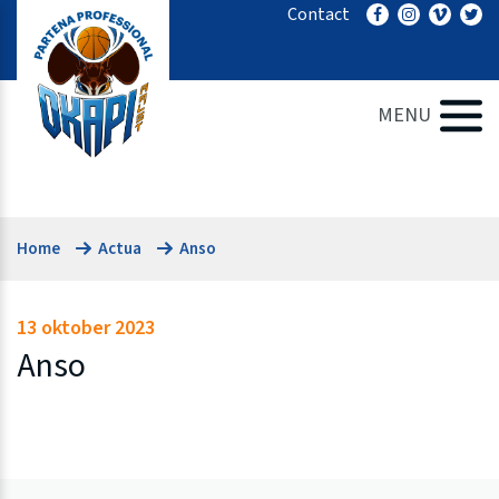
Ga
Contact
naar
de
inhoud
MENU
Home
Actua
Anso
13 oktober 2023
Anso