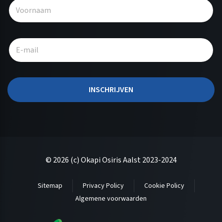
l
t
e
r
n
a
t
INSCHRIJVEN
i
v
e
:
© 2026 (c) Okapi Osiris Aalst 2023-2024
Sitemap
Privacy Policy
Cookie Policy
Algemene voorwaarden