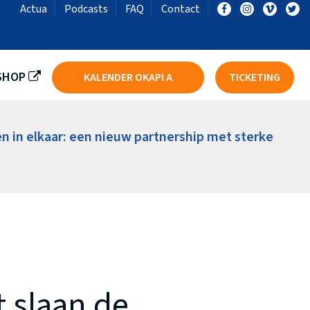
Actua
Podcasts
FAQ
Contact
LST
BASKET SKT IEPER DSE A
SHOP
KALENDER OKAPI A
TICKETING
en in elkaar: een nieuw partnership met sterke
t slaan de