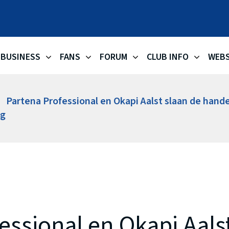
OKAPI AA
BUSINESS
FANS
FORUM
CLUB INFO
WEB
Partena Professional en Okapi Aalst slaan de hand
ng
essional en Okapi Aals