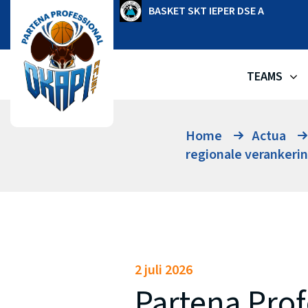
Ga
OKAPI AALST
BASKET SKT IEPER DSE A
naar
de
inhoud
TEAMS
Home
Actua
regionale verankeri
2 juli 2026
Partena Prof