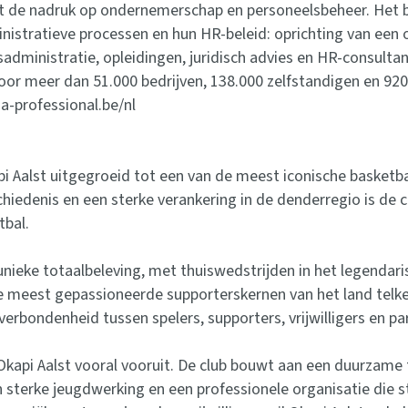
ut de nadruk op ondernemerschap en personeelsbeheer. Het be
inistratieve processen en hun HR-beleid: oprichting van een
sadministratie, opleidingen, juridisch advies en HR-consul
voor meer dan 51.000 bedrijven, 138.000 zelfstandigen en 92
a-professional.be/nl
pi Aalst uitgegroeid tot een van de meest iconische basketba
hiedenis en een sterke verankering in de denderregio is de c
tbal.
unieke totaalbeleving, met thuiswedstrijden in het legenda
e meest gepassioneerde supporterskernen van het land telk
erbondenheid tussen spelers, supporters, vrijwilligers en p
t Okapi Aalst vooral vooruit. De club bouwt aan een duurzame
n sterke jeugdwerking en een professionele organisatie die st