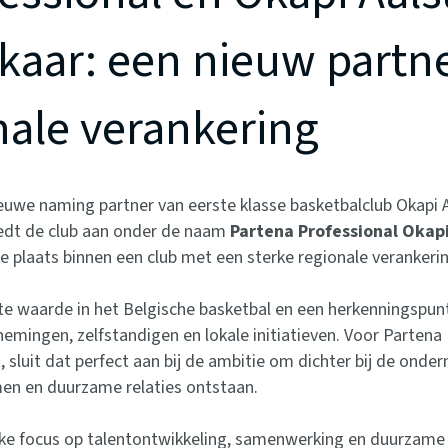
kaar: een nieuw partn
nale verankering
euwe naming partner van eerste klasse basketbalclub Okapi A
eedt de club aan onder de naam
Partena Professional Okapi
e plaats binnen een club met een sterke regionale verankerin
aste waarde in het Belgische basketbal en een herkenningspun
emingen, zelfstandigen en lokale initiatieven. Voor Partena
, sluit dat perfect aan bij de ambitie om dichter bij de on
n en duurzame relaties ontstaan.
ke focus op talentontwikkeling, samenwerking en duurzame g