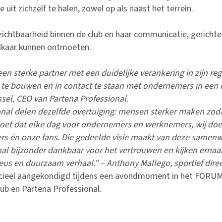
uit zichzelf te halen, zowel op als naast het terrein.
zichtbaarheid binnen de club en haar communicatie, gerich
elkaar kunnen ontmoeten.
en sterke partner met een duidelijke verankering in zijn regi
 te bouwen en in contact te staan met ondernemers in een
el, CEO van Partena Professional.
onal delen dezelfde overtuiging: mensen sterker maken zod
doet dat elke dag voor ondernemers en werknemers, wij doe
ners én onze fans. Die gedeelde visie maakt van deze samenw
nal bijzonder dankbaar voor het vertrouwen en kijken ern
us en duurzaam verhaal.” – Anthony Mallego, sportief direc
fficieel aangekondigd tijdens een avondmoment in het FORUM
ub en Partena Professional.