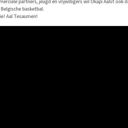
ciële partners, jeugd en vrijwilligers wil Okapi Aalst ook
 Belgische basketbal.
ie! Aal Tesaumen!