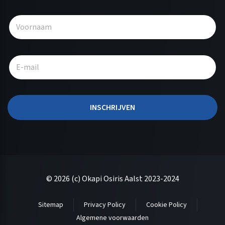
A
l
t
e
r
n
a
t
INSCHRIJVEN
i
v
e
:
© 2026 (c) Okapi Osiris Aalst 2023-2024
Sitemap
Privacy Policy
Cookie Policy
Algemene voorwaarden