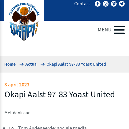
Ga
Contact
naar
de
inhoud
MENU
Home
Actua
Okapi Aalst 97-83 Yoast United
8 april 2023
Okapi Aalst 97-83 Yoast United
Met dank aan
Tom Audenaerde: sociale media