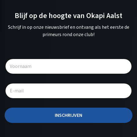
Blijf op de hoogte van Okapi Aalst
Schrijf in op onze nieuwsbrief en ontvang als het eerste de
primeurs rond onze club!
A
l
t
e
r
n
a
t
INSCHRIJVEN
i
v