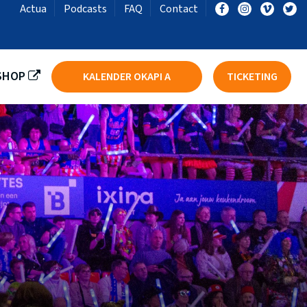
Actua
Podcasts
FAQ
Contact
LST
BASKET SKT IEPER DSE A
SHOP
KALENDER OKAPI A
TICKETING