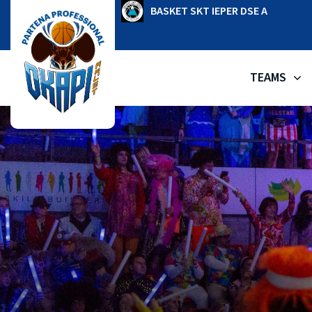
Ga
OKAPI AALST
BASKET SKT IEPER DSE A
naar
de
inhoud
TEAMS