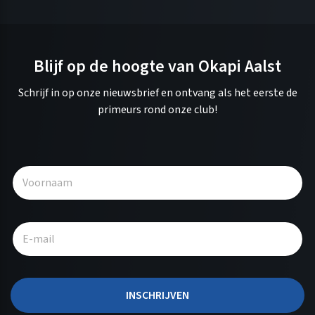
Blijf op de hoogte van Okapi Aalst
Schrijf in op onze nieuwsbrief en ontvang als het eerste de
primeurs rond onze club!
A
l
t
e
r
n
a
t
INSCHRIJVEN
i