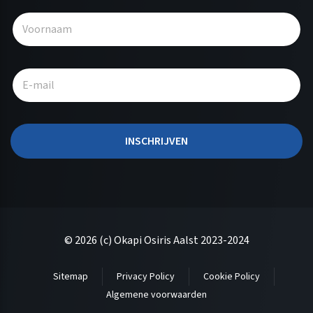
A
l
t
e
r
n
a
t
INSCHRIJVEN
i
v
e
:
© 2026 (c) Okapi Osiris Aalst 2023-2024
Sitemap
Privacy Policy
Cookie Policy
Algemene voorwaarden