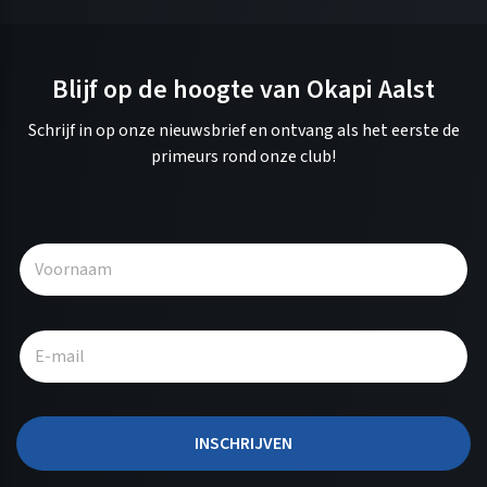
Blijf op de hoogte van Okapi Aalst
Schrijf in op onze nieuwsbrief en ontvang als het eerste de
primeurs rond onze club!
A
l
t
e
r
n
a
t
INSCHRIJVEN
i