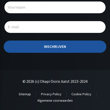
A
l
t
e
r
n
a
t
INSCHRIJVEN
i
v
e
:
© 2026 (c) Okapi Osiris Aalst 2023-2024
Sitemap
Privacy Policy
Cookie Policy
Algemene voorwaarden