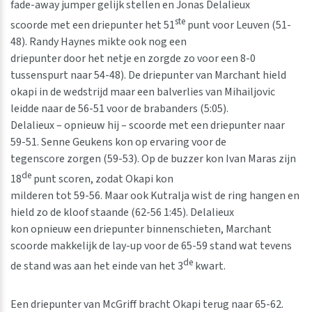
fade-away jumper gelijk stellen en Jonas Delalieux
ste
scoorde met een driepunter het 51
punt voor Leuven (51-
48). Randy Haynes mikte ook nog een
driepunter door het netje en zorgde zo voor een 8-0
tussenspurt naar 54-48). De driepunter van Marchant hield
okapi in de wedstrijd maar een balverlies van Mihailjovic
leidde naar de 56-51 voor de brabanders (5:05).
Delalieux – opnieuw hij – scoorde met een driepunter naar
59-51. Senne Geukens kon op ervaring voor de
tegenscore zorgen (59-53). Op de buzzer kon Ivan Maras zijn
de
18
punt scoren, zodat Okapi kon
milderen tot 59-56. Maar ook Kutralja wist de ring hangen en
hield zo de kloof staande (62-56 1:45). Delalieux
kon opnieuw een driepunter binnenschieten, Marchant
scoorde makkelijk de lay-up voor de 65-59 stand wat tevens
de
de stand was aan het einde van het 3
kwart.
Een driepunter van McGriff bracht Okapi terug naar 65-62.