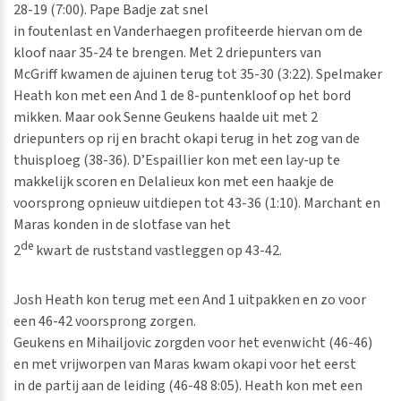
28-19 (7:00). Pape Badje zat snel
in foutenlast en Vanderhaegen profiteerde hiervan om de
kloof naar 35-24 te brengen. Met 2 driepunters van
McGriff kwamen de ajuinen terug tot 35-30 (3:22). Spelmaker
Heath kon met een And 1 de 8-puntenkloof op het bord
mikken. Maar ook Senne Geukens haalde uit met 2
driepunters op rij en bracht okapi terug in het zog van de
thuisploeg (38-36). D’Espaillier kon met een lay-up te
makkelijk scoren en Delalieux kon met een haakje de
voorsprong opnieuw uitdiepen tot 43-36 (1:10). Marchant en
Maras konden in de slotfase van het
de
2
kwart de ruststand vastleggen op 43-42.
Josh Heath kon terug met een And 1 uitpakken en zo voor
een 46-42 voorsprong zorgen.
Geukens en Mihailjovic zorgden voor het evenwicht (46-46)
en met vrijworpen van Maras kwam okapi voor het eerst
in de partij aan de leiding (46-48 8:05). Heath kon met een