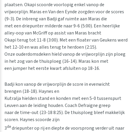
plaatsen. Okapi scoorde voorlopig enkel vanop de
vrijworplijn. Maras en Van den Eynde zorgden voor de scores
(9-3). De inbreng van Badji gaf ruimte aan Maras die
met een driepunter milderde naar 9-6 (5:00). Een heerlijke
alley-oop van McGriff op assist van Maras bracht
Okapi terug tot 11-8 (3:00). Met een floater van Geukens werd
het 12-10 en was alles terug te herdoen (2:15).
Onze ouderdomsdeken hield vanop de vrijworplijn zijn ploeg
in het zog van de thuisploeg (16-14). Maras kon met
een jumper het eerste kwart afsluiten op 18-16.
Badji kon vanop de vrijworplijn de score in evenwicht
brengen (18-18). Haynes en
Kutralja hielden stand en konden met een 5-0 tussenspurt
Leuven aan de leiding houden. Coach Defraigne greep
naar de time-out (23-18 8:25). De thuisploeg bleef makkelijk
scoren. Haynes scoorde zijn
de
3
driepunter op rij en diepte de voorsprong verder uit naar