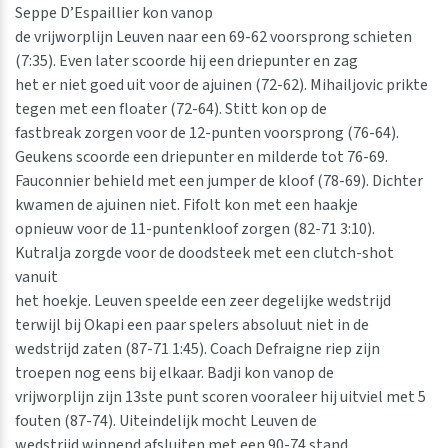
Seppe D’Espaillier kon vanop
de vrijworplijn Leuven naar een 69-62 voorsprong schieten
(7:35). Even later scoorde hij een driepunter en zag
het er niet goed uit voor de ajuinen (72-62). Mihailjovic prikte
tegen met een floater (72-64). Stitt kon op de
fastbreak zorgen voor de 12-punten voorsprong (76-64).
Geukens scoorde een driepunter en milderde tot 76-69.
Fauconnier behield met een jumper de kloof (78-69). Dichter
kwamen de ajuinen niet. Fifolt kon met een haakje
opnieuw voor de 11-puntenkloof zorgen (82-71 3:10).
Kutralja zorgde voor de doodsteek met een clutch-shot
vanuit
het hoekje. Leuven speelde een zeer degelijke wedstrijd
terwijl bij Okapi een paar spelers absoluut niet in de
wedstrijd zaten (87-71 1:45). Coach Defraigne riep zijn
troepen nog eens bij elkaar. Badji kon vanop de
vrijworplijn zijn 13ste punt scoren vooraleer hij uitviel met 5
fouten (87-74). Uiteindelijk mocht Leuven de
wedstrijd winnend afsluiten met een 90-74 stand.