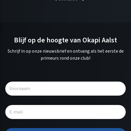
Blijf op de hoogte van Okapi Aalst
Schrijf in op onze nieuwsbrief en ontvang als het eerste de
primeurs rond onze club!
A
l
t
e
r
n
a