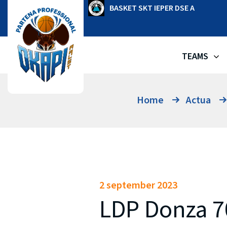
Ga
OKAPI AALST
BASKET SKT IEPER DSE A
naar
de
inhoud
TEAMS
Home
Actua
2 september 2023
LDP Donza 7