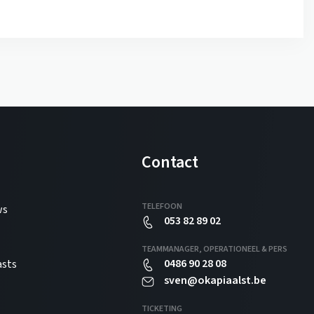
Contact
TELEFOON
ws
053 82 89 02
TEAMMANAGER, OPERATIONEEL & PERS
0486 90 28 08
asts
sven@okapiaalst.be
TICKETING