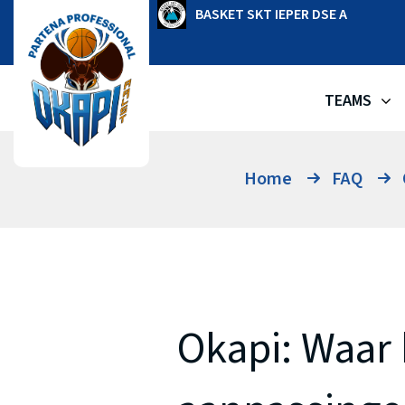
Ga
OKAPI AALST
BASKET SKT IEPER DSE A
naar
de
inhoud
TEAMS
Home
FAQ
Okapi: Waar 