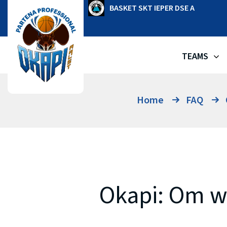
Ga
OKAPI AALST
BASKET SKT IEPER DSE A
naar
de
inhoud
TEAMS
Home
FAQ
Okapi: Om we