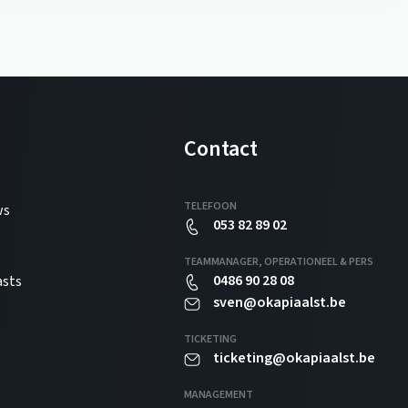
Contact
TELEFOON
ws
053 82 89 02
TEAMMANAGER, OPERATIONEEL & PERS
0486 90 28 08
asts
sven@okapiaalst.be
TICKETING
ticketing@okapiaalst.be
MANAGEMENT