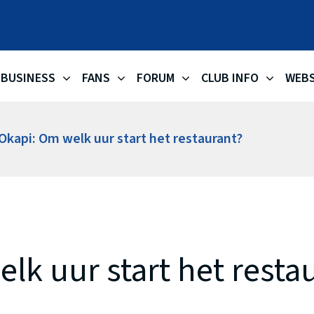
OKAPI AA
BUSINESS
FANS
FORUM
CLUB INFO
WEB
Okapi: Om welk uur start het restaurant?
lk uur start het resta