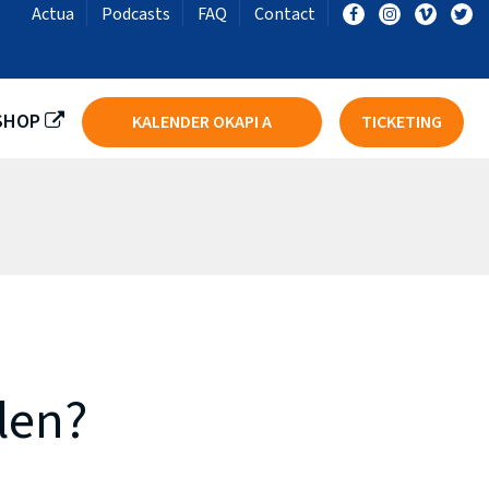
Actua
Podcasts
FAQ
Contact
LST
BASKET SKT IEPER DSE A
SHOP
KALENDER OKAPI A
TICKETING
len?