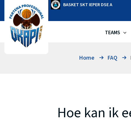
Ga
OKAPI AALST
BASKET SKT IEPER DSE A
naar
de
inhoud
TEAMS
Home
FAQ
Hoe kan ik 