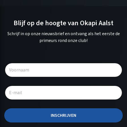
Blijf op de hoogte van Okapi Aalst
Schrijf in op onze nieuwsbrief en ontvang als het eerste de
primeurs rond onze club!
A
l
t
e
r
n
a
t
INSCHRIJVEN
i