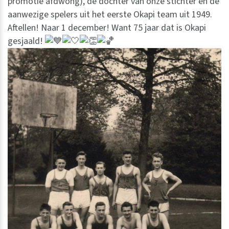
promotie afdwong), de dochter van onze stichter en de
aanwezige spelers uit het eerste Okapi team uit 1949.
Aftellen! Naar 1 december! Want 75 jaar dat is Okapi
gesjaald!